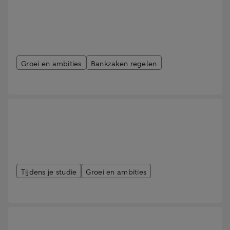
Groei en ambities
Bankzaken regelen
Beleggen tijdens je studie
Tijdens je studie
Groei en ambities
Studeren in het buitenland