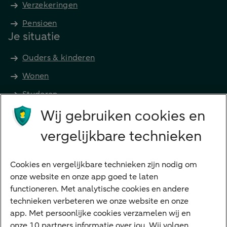
Verzekeringen
Pensioen
Je situatie
Ouders & kinderen
Wonen
Studeren
Wij gebruiken cookies en
Preferred Banking
Senioren
vergelijkbare technieken
Ondernemers
Digitale diensten
Cookies en vergelijkbare technieken zijn nodig om
onze website en onze app goed te laten
Internet Bankieren
functioneren. Met analytische cookies en andere
technieken verbeteren we onze website en onze
ABN AMRO app
app. Met persoonlijke cookies verzamelen wij en
Tikkie
onze 10 partners informatie over jou. Wij volgen