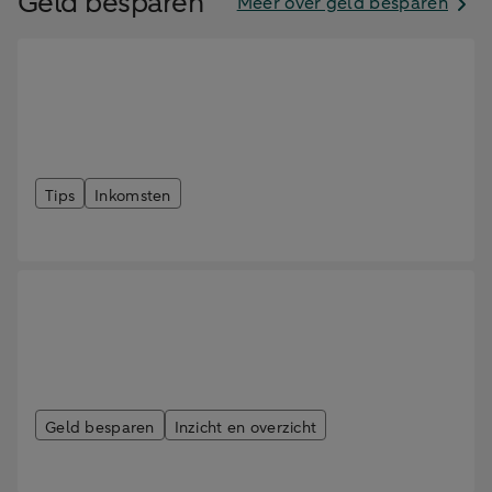
Geld besparen
Meer over geld besparen
Tips
Inkomsten
Belastingaangifte doen levert geld op
Geld besparen
Inzicht en overzicht
Geld besparen als student