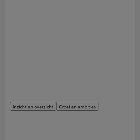
Inzicht en overzicht
Groei en ambities
Een kijkje in de toekomst
van jouw financiën