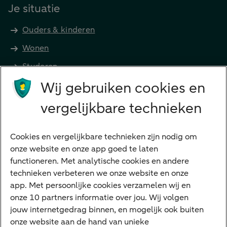
Je situatie
Ouders & kinderen
Wonen
Studeren
Wij gebruiken cookies en
Preferred Banking
Senioren
vergelijkbare technieken
Ondernemers
Digitale diensten
Cookies en vergelijkbare technieken zijn nodig om
onze website en onze app goed te laten
Internet Bankieren
functioneren. Met analytische cookies en andere
technieken verbeteren we onze website en onze
ABN AMRO app
app. Met persoonlijke cookies verzamelen wij en
Tikkie
onze 10 partners informatie over jou. Wij volgen
jouw internetgedrag binnen, en mogelijk ook buiten
Apple Pay
onze website aan de hand van unieke