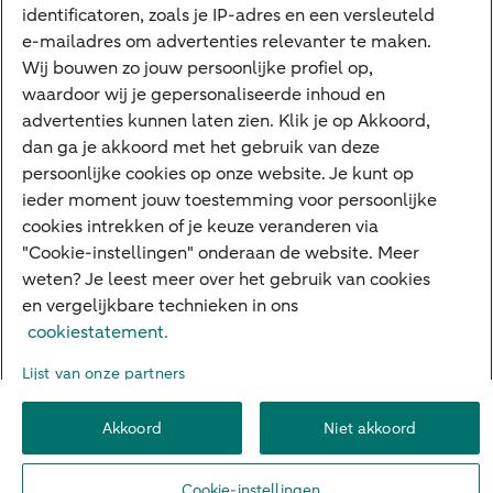
Google Pay
identificatoren, zoals je IP-adres en een versleuteld
e-mailadres om advertenties relevanter te maken.
Veilig bankieren
Meest gezocht
Wij bouwen zo jouw persoonlijke profiel op,
waardoor wij je gepersonaliseerde inhoud en
Hypotheek berekenen
advertenties kunnen laten zien. Klik je op Akkoord,
dan ga je akkoord met het gebruik van deze
E.dentifier
persoonlijke cookies op onze website. Je kunt op
Jaaroverzicht
ieder moment jouw toestemming voor persoonlijke
cookies intrekken of je keuze veranderen via
Rood staan
"Cookie-instellingen" onderaan de website. Meer
weten? Je leest meer over het gebruik van cookies
en vergelijkbare technieken in ons
Over ABN AMRO
Klacht indienen
Herroepingsrecht
cookiestatement.
Werken bij ABN AMRO
Toegankelijkheid
Omgangsregels
Lijst van onze partners
Duurzaamheid
Veiligheid
Privacy
Disclaimer
Cookie-instellingen
Akkoord
Niet akkoord
© 2026 ABN AMRO
Cookie-instellingen