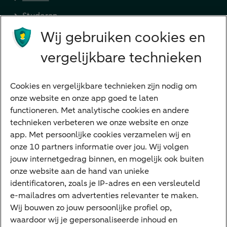
Studeren
Wij gebruiken cookies en
Preferred Banking
Senioren
vergelijkbare technieken
Ondernemers
Digitale diensten
Cookies en vergelijkbare technieken zijn nodig om
onze website en onze app goed te laten
Internet Bankieren
functioneren. Met analytische cookies en andere
technieken verbeteren we onze website en onze
ABN AMRO app
app. Met persoonlijke cookies verzamelen wij en
Tikkie
onze 10 partners informatie over jou. Wij volgen
jouw internetgedrag binnen, en mogelijk ook buiten
Apple Pay
onze website aan de hand van unieke
Google Pay
identificatoren, zoals je IP-adres en een versleuteld
e-mailadres om advertenties relevanter te maken.
Veilig bankieren
Meest gezocht
Wij bouwen zo jouw persoonlijke profiel op,
waardoor wij je gepersonaliseerde inhoud en