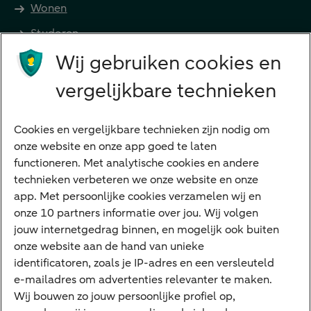
Wonen
Studeren
Wij gebruiken cookies en
Preferred Banking
Senioren
vergelijkbare technieken
Ondernemers
Digitale diensten
Cookies en vergelijkbare technieken zijn nodig om
onze website en onze app goed te laten
Internet Bankieren
functioneren. Met analytische cookies en andere
technieken verbeteren we onze website en onze
ABN AMRO app
app. Met persoonlijke cookies verzamelen wij en
Tikkie
onze 10 partners informatie over jou. Wij volgen
jouw internetgedrag binnen, en mogelijk ook buiten
Apple Pay
onze website aan de hand van unieke
Google Pay
identificatoren, zoals je IP-adres en een versleuteld
e-mailadres om advertenties relevanter te maken.
Veilig bankieren
Meest gezocht
Wij bouwen zo jouw persoonlijke profiel op,