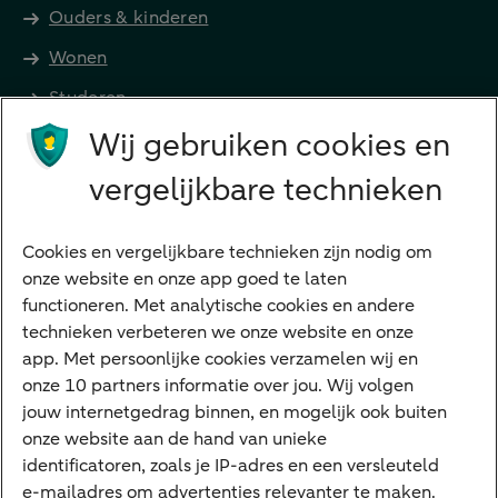
Ouders & kinderen
Wonen
Studeren
Wij gebruiken cookies en
Preferred Banking
Senioren
vergelijkbare technieken
Ondernemers
Digitale diensten
Cookies en vergelijkbare technieken zijn nodig om
onze website en onze app goed te laten
Internet Bankieren
functioneren. Met analytische cookies en andere
technieken verbeteren we onze website en onze
ABN AMRO app
app. Met persoonlijke cookies verzamelen wij en
Tikkie
onze 10 partners informatie over jou. Wij volgen
jouw internetgedrag binnen, en mogelijk ook buiten
Apple Pay
onze website aan de hand van unieke
Google Pay
identificatoren, zoals je IP-adres en een versleuteld
e-mailadres om advertenties relevanter te maken.
Veilig bankieren