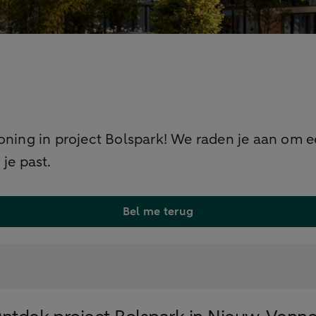
oning in project Bolspark! We raden je aan om ee
 je past.
Bel me terug