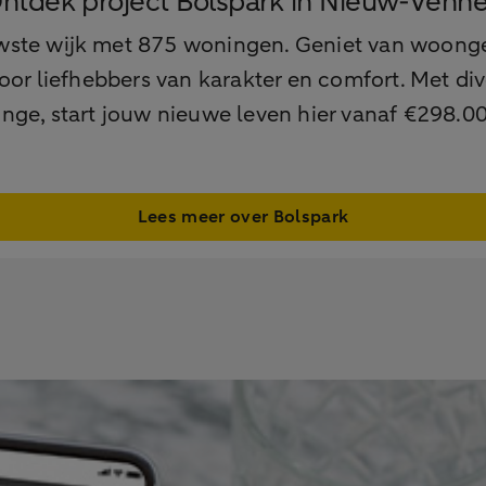
ntdek project Bolspark in Nieuw-Venn
wste wijk met 875 woningen. Geniet van woonge
r liefhebbers van karakter en comfort. Met div
ge, start jouw nieuwe leven hier vanaf €298.00
Lees meer over Bolspark