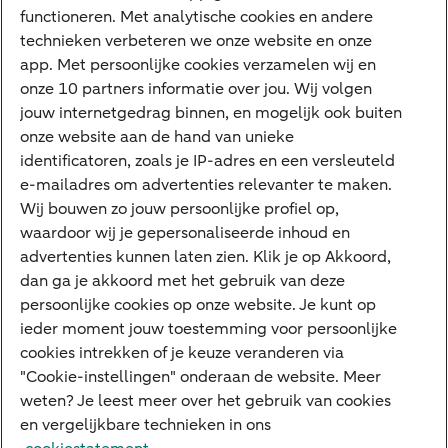
Internet Bankieren
functioneren. Met analytische cookies en andere
technieken verbeteren we onze website en onze
ABN AMRO app
app. Met persoonlijke cookies verzamelen wij en
Tikkie
onze 10 partners informatie over jou. Wij volgen
jouw internetgedrag binnen, en mogelijk ook buiten
Apple Pay
onze website aan de hand van unieke
Google Pay
identificatoren, zoals je IP-adres en een versleuteld
e-mailadres om advertenties relevanter te maken.
Veilig bankieren
Meest gezocht
Wij bouwen zo jouw persoonlijke profiel op,
waardoor wij je gepersonaliseerde inhoud en
Hypotheek berekenen
advertenties kunnen laten zien. Klik je op Akkoord,
dan ga je akkoord met het gebruik van deze
E.dentifier
persoonlijke cookies op onze website. Je kunt op
Jaaroverzicht
ieder moment jouw toestemming voor persoonlijke
cookies intrekken of je keuze veranderen via
Rood staan
"Cookie-instellingen" onderaan de website. Meer
weten? Je leest meer over het gebruik van cookies
en vergelijkbare technieken in ons
Over ABN AMRO
Klacht indienen
Herroepingsrecht