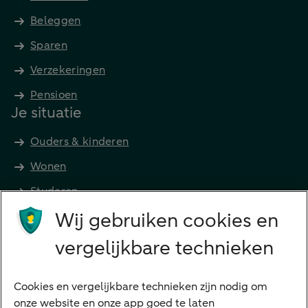
Beleggen
Sparen
Verzekeringen
Pensioen
Je situatie
Ouders & kinderen
Wonen
Studeren
Wij gebruiken cookies en
Preferred Banking
Senioren
vergelijkbare technieken
Ondernemers
Digitale diensten
Cookies en vergelijkbare technieken zijn nodig om
onze website en onze app goed te laten