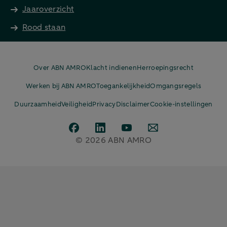
Jaaroverzicht
Rood staan
Over ABN AMRO
Klacht indienen
Herroepingsrecht
Werken bij ABN AMRO
Toegankelijkheid
Omgangsregels
Duurzaamheid
Veiligheid
Privacy
Disclaimer
Cookie-instellingen
© 2026 ABN AMRO