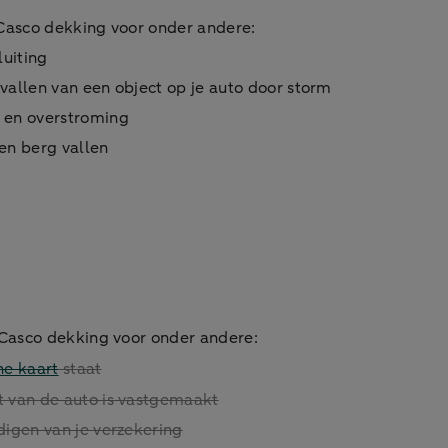
Casco dekking voor onder andere:
luiting
vallen van een object op je auto door storm
 en overstroming
en berg vallen
Casco dekking voor onder andere:
ne kaart
staat
t van de auto is vastgemaakt
digen van je verzekering