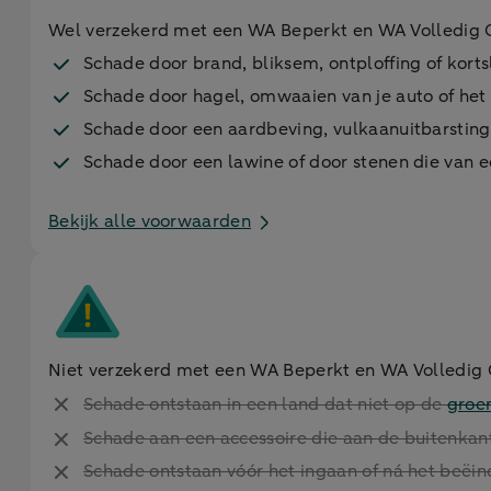
Wel verzekerd met een WA Beperkt en WA Volledig 
Schade door brand, bliksem, ontploffing of korts
Schade door hagel, omwaaien van je auto of het 
Schade door een aardbeving, vulkaanuitbarsting
Schade door een lawine of door stenen die van e
Bekijk alle voorwaarden
Niet verzekerd met een WA Beperkt en WA Volledig 
Schade ontstaan in een land dat niet op de
groe
Schade aan een accessoire die aan de buitenkan
Schade ontstaan vóór het ingaan of ná het beëin