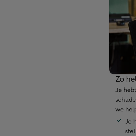
Zo he
Je hebt
schade
we help
Je 
stel