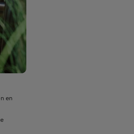
en en
te