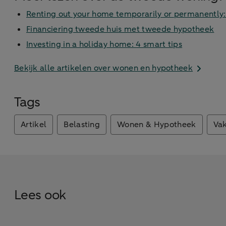
Renting out your home temporarily or permanently: 
Financiering tweede huis met tweede hypotheek
Investing in a holiday home: 4 smart tips
Bekijk alle artikelen over wonen en hypotheek
Tags
Artikel
Belasting
Wonen & Hypotheek
Va
Lees ook