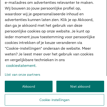
e-mailadres om advertenties relevanter te maken.
Veilig bankieren
Meest gezocht
Wij bouwen zo jouw persoonlijke profiel op,
waardoor wij je gepersonaliseerde inhoud en
Hypotheek berekenen
advertenties kunnen laten zien. Klik je op Akkoord,
dan ga je akkoord met het gebruik van deze
E.dentifier
persoonlijke cookies op onze website. Je kunt op
Jaaroverzicht
ieder moment jouw toestemming voor persoonlijke
cookies intrekken of je keuze veranderen via
Rood staan
"Cookie-instellingen" onderaan de website. Meer
weten? Je leest meer over het gebruik van cookies
en vergelijkbare technieken in ons
Over ABN AMRO
Klacht indienen
Herroepingsrecht
cookiestatement.
Werken bij ABN AMRO
Toegankelijkheid
Omgangsregels
Lijst van onze partners
Duurzaamheid
Veiligheid
Privacy
Disclaimer
Cookie-instellingen
Akkoord
Niet akkoord
© 2026 ABN AMRO
Cookie-instellingen