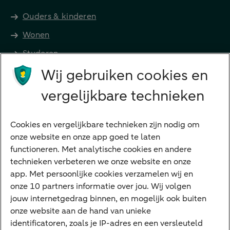
Ouders & kinderen
Wonen
Studeren
Wij gebruiken cookies en
Preferred Banking
Senioren
vergelijkbare technieken
Ondernemers
Digitale diensten
Cookies en vergelijkbare technieken zijn nodig om
onze website en onze app goed te laten
Internet Bankieren
functioneren. Met analytische cookies en andere
technieken verbeteren we onze website en onze
ABN AMRO app
app. Met persoonlijke cookies verzamelen wij en
Tikkie
onze 10 partners informatie over jou. Wij volgen
jouw internetgedrag binnen, en mogelijk ook buiten
Apple Pay
onze website aan de hand van unieke
Google Pay
identificatoren, zoals je IP-adres en een versleuteld