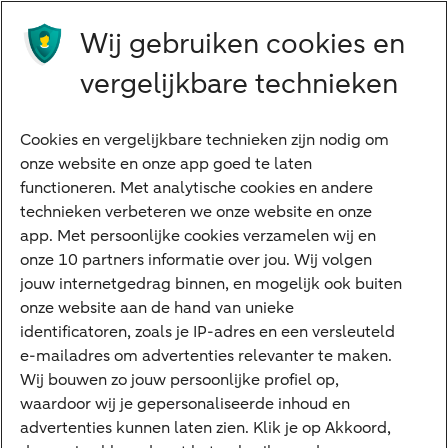
Studeren
Wij gebruiken cookies en
Preferred Banking
Senioren
vergelijkbare technieken
Ondernemers
Digitale diensten
Cookies en vergelijkbare technieken zijn nodig om
onze website en onze app goed te laten
Internet Bankieren
functioneren. Met analytische cookies en andere
technieken verbeteren we onze website en onze
ABN AMRO app
app. Met persoonlijke cookies verzamelen wij en
Tikkie
onze 10 partners informatie over jou. Wij volgen
jouw internetgedrag binnen, en mogelijk ook buiten
Apple Pay
onze website aan de hand van unieke
Google Pay
identificatoren, zoals je IP-adres en een versleuteld
e-mailadres om advertenties relevanter te maken.
Veilig bankieren
Meest gezocht
Wij bouwen zo jouw persoonlijke profiel op,
waardoor wij je gepersonaliseerde inhoud en
Hypotheek berekenen
advertenties kunnen laten zien. Klik je op Akkoord,