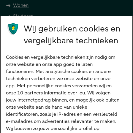
Wonen
Studeren
Wij gebruiken cookies en
Preferred Banking
Senioren
vergelijkbare technieken
Ondernemers
Digitale diensten
Cookies en vergelijkbare technieken zijn nodig om
onze website en onze app goed te laten
Internet Bankieren
functioneren. Met analytische cookies en andere
technieken verbeteren we onze website en onze
ABN AMRO app
app. Met persoonlijke cookies verzamelen wij en
Tikkie
onze 10 partners informatie over jou. Wij volgen
jouw internetgedrag binnen, en mogelijk ook buiten
Apple Pay
onze website aan de hand van unieke
Google Pay
identificatoren, zoals je IP-adres en een versleuteld
e-mailadres om advertenties relevanter te maken.
Veilig bankieren
Meest gezocht
Wij bouwen zo jouw persoonlijke profiel op,