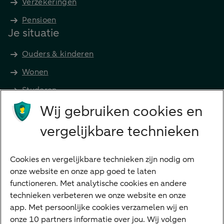
Verzekeringen
Pensioen
Je situatie
Ouders & kinderen
Wonen
Studeren
Wij gebruiken cookies en
Preferred Banking
Senioren
vergelijkbare technieken
Ondernemers
Digitale diensten
Cookies en vergelijkbare technieken zijn nodig om
onze website en onze app goed te laten
Internet Bankieren
functioneren. Met analytische cookies en andere
technieken verbeteren we onze website en onze
ABN AMRO app
app. Met persoonlijke cookies verzamelen wij en
Tikkie
onze 10 partners informatie over jou. Wij volgen