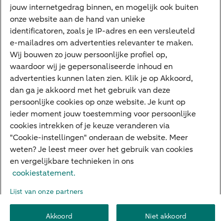
jouw internetgedrag binnen, en mogelijk ook buiten
Apple Pay
onze website aan de hand van unieke
Google Pay
identificatoren, zoals je IP-adres en een versleuteld
e-mailadres om advertenties relevanter te maken.
Veilig bankieren
Meest gezocht
Wij bouwen zo jouw persoonlijke profiel op,
waardoor wij je gepersonaliseerde inhoud en
Hypotheek berekenen
advertenties kunnen laten zien. Klik je op Akkoord,
dan ga je akkoord met het gebruik van deze
E.dentifier
persoonlijke cookies op onze website. Je kunt op
Jaaroverzicht
ieder moment jouw toestemming voor persoonlijke
cookies intrekken of je keuze veranderen via
Rood staan
"Cookie-instellingen" onderaan de website. Meer
weten? Je leest meer over het gebruik van cookies
en vergelijkbare technieken in ons
Over ABN AMRO
Klacht indienen
Herroepingsrecht
cookiestatement.
Werken bij ABN AMRO
Toegankelijkheid
Omgangsregels
Lijst van onze partners
Duurzaamheid
Veiligheid
Privacy
Disclaimer
Cookie-instellingen
Akkoord
Niet akkoord