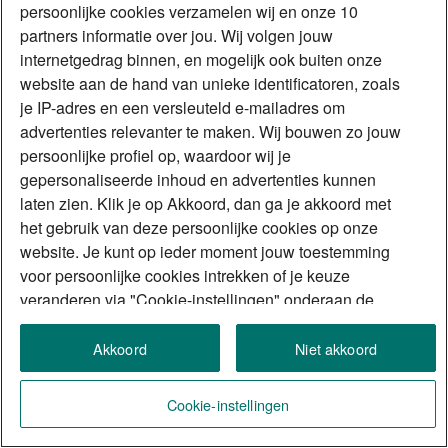
persoonlijke cookies verzamelen wij en onze 10
partners informatie over jou. Wij volgen jouw
internetgedrag binnen, en mogelijk ook buiten onze
website aan de hand van unieke identificatoren, zoals
je IP-adres en een versleuteld e-mailadres om
advertenties relevanter te maken. Wij bouwen zo jouw
persoonlijke profiel op, waardoor wij je
gepersonaliseerde inhoud en advertenties kunnen
laten zien. Klik je op Akkoord, dan ga je akkoord met
het gebruik van deze persoonlijke cookies op onze
website. Je kunt op ieder moment jouw toestemming
voor persoonlijke cookies intrekken of je keuze
veranderen via "Cookie-instellingen" onderaan de
website. Meer weten? Je leest meer over het gebruik
van cookies en vergelijkbare technieken in ons
Akkoord
Niet akkoord
cookiestatement.
Cookie-instellingen
Lijst van onze partners