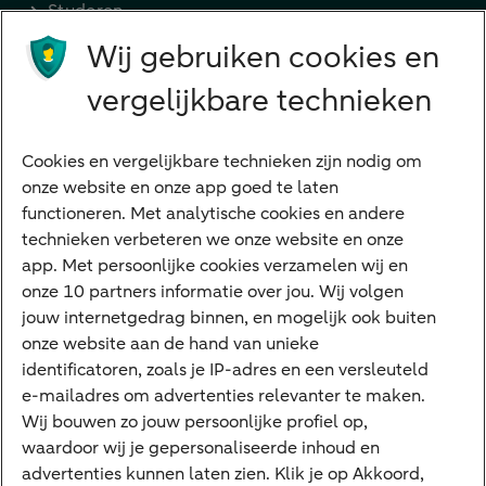
Studeren
Wij gebruiken cookies en
Preferred Banking
Senioren
vergelijkbare technieken
Ondernemers
Digitale diensten
Cookies en vergelijkbare technieken zijn nodig om
onze website en onze app goed te laten
Internet Bankieren
functioneren. Met analytische cookies en andere
technieken verbeteren we onze website en onze
ABN AMRO app
app. Met persoonlijke cookies verzamelen wij en
Tikkie
onze 10 partners informatie over jou. Wij volgen
jouw internetgedrag binnen, en mogelijk ook buiten
Apple Pay
onze website aan de hand van unieke
Google Pay
identificatoren, zoals je IP-adres en een versleuteld
e-mailadres om advertenties relevanter te maken.
Veilig bankieren
Meest gezocht
Wij bouwen zo jouw persoonlijke profiel op,
waardoor wij je gepersonaliseerde inhoud en
Hypotheek berekenen
advertenties kunnen laten zien. Klik je op Akkoord,