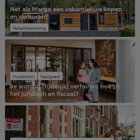
Net als Margo een vakantiehuis kopen
en verhuren?
Vakantiewoning
Investeren
Vastgoed
Je woning (tijdelijk) verhuren: hoe zit
het juridisch en fiscaal?