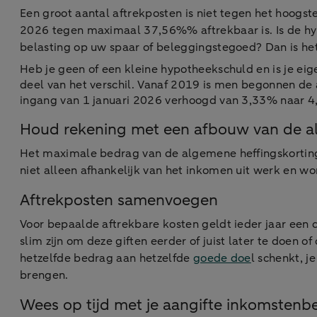
Een groot aantal aftrekposten is niet tegen het hoogst
2026 tegen maximaal 37,56%% aftrekbaar is. Is de hyp
belasting op uw spaar of beleggingstegoed? Dan is het 
Heb je geen of een kleine hypotheekschuld en is je eig
deel van het verschil. Vanaf 2019 is men begonnen de 
ingang van 1 januari 2026 verhoogd van 3,33% naar 4,8
Houd rekening met een afbouw van de a
Het maximale bedrag van de algemene heffingskorting
niet alleen afhankelijk van het inkomen uit werk en w
Aftrekposten samenvoegen
Voor bepaalde aftrekbare kosten geldt ieder jaar een 
slim zijn om deze giften eerder of juist later te doen o
hetzelfde bedrag aan hetzelfde
goede doe
l schenkt, j
brengen.
Wees op tijd met je aangifte inkomstenb