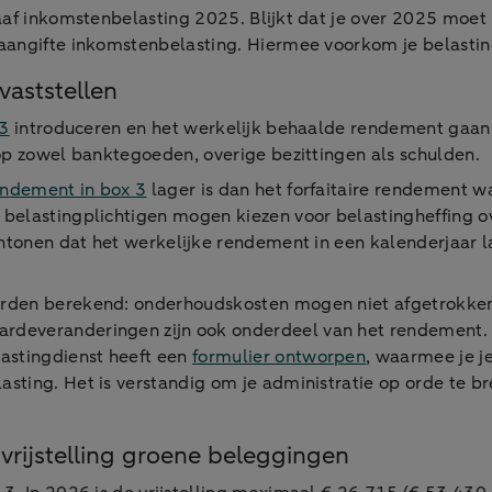
aaf inkomstenbelasting 2025. Blijkt dat je over 2025 moe
aangifte inkomstenbelasting. Hiermee voorkom je belasti
vaststellen
 3
introduceren en het werkelijk behaalde rendement gaan 
 op zowel banktegoeden, overige bezittingen als schulden.
endement in box 3
lager is dan het forfaitaire rendement 
belastingplichtigen mogen kiezen voor belastingheffing ov
antonen dat het werkelijke rendement in een kalenderjaar 
orden berekend: onderhoudskosten mogen niet afgetrokke
rdeveranderingen zijn ook onderdeel van het rendement. 
stingdienst heeft een
formulier ontworpen
, waarmee je j
ting. Het is verstandig om je administratie op orde te b
vrijstelling groene beleggingen