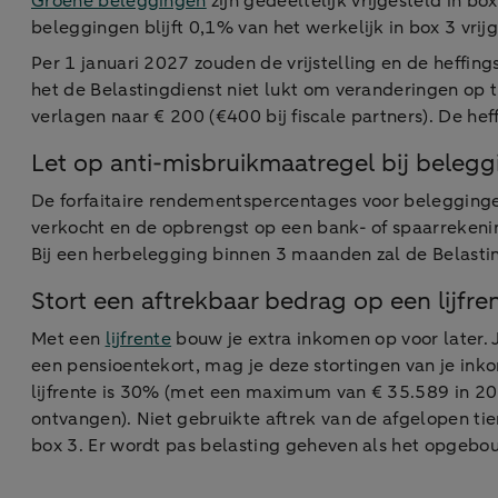
Groene beleggingen
zijn gedeeltelijk vrijgesteld in bo
beleggingen blijft 0,1% van het werkelijk in box 3 vr
Per 1 januari 2027 zouden de vrijstelling en de heffi
het de Belastingdienst niet lukt om veranderingen op t
verlagen naar € 200 (€400 bij fiscale partners). De he
Let op anti-misbruikmaatregel bij beleg
De forfaitaire rendementspercentages voor belegginge
verkocht en de opbrengst op een bank- of spaarreken
Bij een herbelegging binnen 3 maanden zal de Belasting
Stort een aftrekbaar bedrag op een lijfr
Met een
lijfrente
bouw je extra inkomen op voor later. 
een pensioentekort, mag je deze stortingen van je in
lijfrente is 30% (met een maximum van € 35.589 in 2
ontvangen). Niet gebruikte aftrek van de afgelopen ti
box 3. Er wordt pas belasting geheven als het opgebo