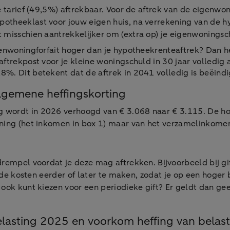
e tarief (49,5%) aftrekbaar. Voor de aftrek van de eigenwo
otheeklast voor jouw eigen huis, na verrekening van de 
misschien aantrekkelijker om (extra op) je eigenwoningsch
enwoningforfait hoger dan je hypotheekrenteaftrek? Dan he
aftrekpost voor je kleine woningschuld in 30 jaar volledi
%. Dit betekent dat de aftrek in 2041 volledig is beëindig
lgemene heffingskorting
 wordt in 2026 verhoogd van € 3.068 naar € 3.115. De ho
oning (het inkomen in box 1) maar van het verzamelinkomen
drempel voordat je deze mag aftrekken. Bijvoorbeeld bij 
f de kosten eerder of later te maken, zodat je op een hoger 
e ook kunt kiezen voor een periodieke gift? Er geldt dan ge
elasting 2025 en voorkom heffing van belas