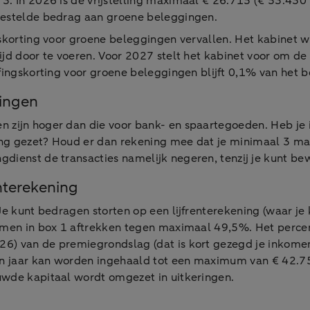
x 3. In 2026 is de vrijstelling maximaal € 26.715 (€ 53.430 
ijgestelde bedrag aan groene beleggingen.
ngskorting voor groene beleggingen vervallen. Het kabinet
ijd door te voeren. Voor 2027 stelt het kabinet voor om de 
ffingskorting voor groene beleggingen blijft 0,1% van het b
gingen
n zijn hoger dan die voor bank- en spaartegoeden. Heb je 
ing gezet? Houd er dan rekening mee dat je minimaal 3 ma
dienst de transacties namelijk negeren, tenzij je kunt bewi
enterekening
Je kunt bedragen storten op een lijfrenterekening (waar je
komen in box 1 aftrekken tegen maximaal 49,5%. Het perce
026) van de premiegrondslag (dat is kort gezegd je inkom
en jaar kan worden ingehaald tot een maximum van € 42.753
uwde kapitaal wordt omgezet in uitkeringen.