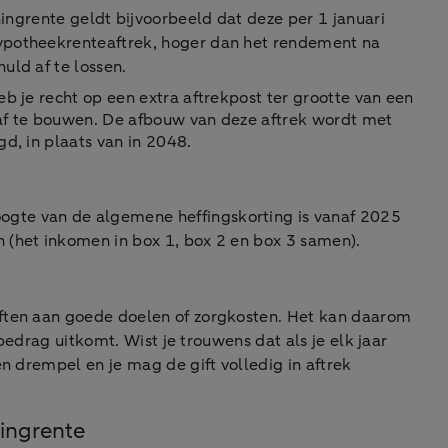
ningrente geldt bijvoorbeeld dat deze per 1 januari
hypotheekrenteaftrek, hoger dan het rendement na
uld af te lossen.
b je recht op een extra aftrekpost ter grootte van een
g af te bouwen. De afbouw van deze aftrek wordt met
d, in plaats van in 2048.
ogte van de algemene heffingskorting is vanaf 2025
 (het inkomen in box 1, box 2 en box 3 samen).
giften aan goede doelen of zorgkosten. Het kan daarom
bedrag uitkomt. Wist je trouwens dat als je elk jaar
en drempel en je mag de gift volledig in aftrek
tingrente