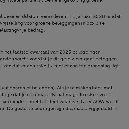
bij fiscale partners). De heffingskorting groene
 wil deze einddatum veranderen in 1 januari 2028 omdat
vrijstelling voor groene beleggingen in box 3 te
elastingvrije bedrag.
in het laatste kwartaal van 2025 beleggingen
anden wacht voordat je dit geld weer gaat beleggen.
jzen dat er een zakelijk motief aan ten grondslag ligt.
 kunt sparen of beleggen). Als je te maken hebt met
ntage dat je maximaal fiscaal mag aftrekken voor
en verminderd met het deel waarover later AOW wordt
. De gestorte bedragen zijn daarnaast vrijgesteld in