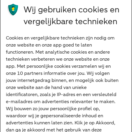
Wij gebruiken cookies en
Preferred Banking
Senioren
vergelijkbare technieken
Ondernemers
Digitale diensten
Cookies en vergelijkbare technieken zijn nodig om
onze website en onze app goed te laten
Internet Bankieren
functioneren. Met analytische cookies en andere
technieken verbeteren we onze website en onze
ABN AMRO app
app. Met persoonlijke cookies verzamelen wij en
Tikkie
onze 10 partners informatie over jou. Wij volgen
jouw internetgedrag binnen, en mogelijk ook buiten
Apple Pay
onze website aan de hand van unieke
Google Pay
identificatoren, zoals je IP-adres en een versleuteld
e-mailadres om advertenties relevanter te maken.
Veilig bankieren
Meest gezocht
Wij bouwen zo jouw persoonlijke profiel op,
waardoor wij je gepersonaliseerde inhoud en
Hypotheek berekenen
advertenties kunnen laten zien. Klik je op Akkoord,
dan ga je akkoord met het gebruik van deze