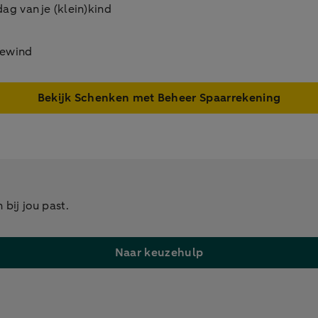
ag van je (klein)kind
bewind
Bekijk Schenken met Beheer Spaarrekening
bij jou past.
Naar keuzehulp