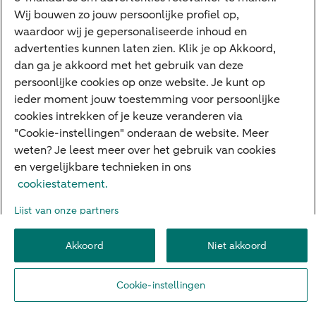
Meest gezocht
Wij bouwen zo jouw persoonlijke profiel op,
waardoor wij je gepersonaliseerde inhoud en
Hypotheek berekenen
advertenties kunnen laten zien. Klik je op Akkoord,
dan ga je akkoord met het gebruik van deze
E.dentifier
persoonlijke cookies op onze website. Je kunt op
Jaaroverzicht
ieder moment jouw toestemming voor persoonlijke
cookies intrekken of je keuze veranderen via
Rood staan
"Cookie-instellingen" onderaan de website. Meer
weten? Je leest meer over het gebruik van cookies
en vergelijkbare technieken in ons
Over ABN AMRO
Klacht indienen
Herroepingsrecht
cookiestatement.
Werken bij ABN AMRO
Toegankelijkheid
Omgangsregels
Lijst van onze partners
Duurzaamheid
Veiligheid
Privacy
Disclaimer
Cookie-instellingen
Akkoord
Niet akkoord
© 2026 ABN AMRO
Cookie-instellingen