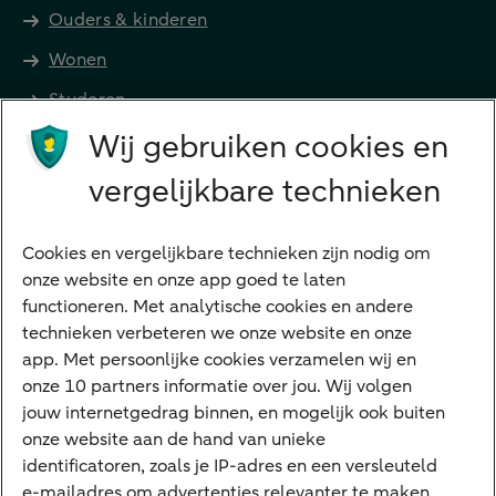
Ouders & kinderen
Wonen
Studeren
Wij gebruiken cookies en
Preferred Banking
Senioren
vergelijkbare technieken
Ondernemers
Digitale diensten
Cookies en vergelijkbare technieken zijn nodig om
onze website en onze app goed te laten
Internet Bankieren
functioneren. Met analytische cookies en andere
technieken verbeteren we onze website en onze
ABN AMRO app
app. Met persoonlijke cookies verzamelen wij en
Tikkie
onze 10 partners informatie over jou. Wij volgen
jouw internetgedrag binnen, en mogelijk ook buiten
Apple Pay
onze website aan de hand van unieke
Google Pay
identificatoren, zoals je IP-adres en een versleuteld
e-mailadres om advertenties relevanter te maken.
Veilig bankieren