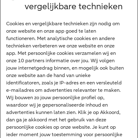
Senioren
vergelijkbare technieken
Ondernemers
Digitale diensten
Cookies en vergelijkbare technieken zijn nodig om
onze website en onze app goed te laten
Internet Bankieren
functioneren. Met analytische cookies en andere
technieken verbeteren we onze website en onze
ABN AMRO app
app. Met persoonlijke cookies verzamelen wij en
Tikkie
onze 10 partners informatie over jou. Wij volgen
jouw internetgedrag binnen, en mogelijk ook buiten
Apple Pay
onze website aan de hand van unieke
Google Pay
identificatoren, zoals je IP-adres en een versleuteld
e-mailadres om advertenties relevanter te maken.
Veilig bankieren
Meest gezocht
Wij bouwen zo jouw persoonlijke profiel op,
waardoor wij je gepersonaliseerde inhoud en
Hypotheek berekenen
advertenties kunnen laten zien. Klik je op Akkoord,
dan ga je akkoord met het gebruik van deze
E.dentifier
persoonlijke cookies op onze website. Je kunt op
Jaaroverzicht
ieder moment jouw toestemming voor persoonlijke