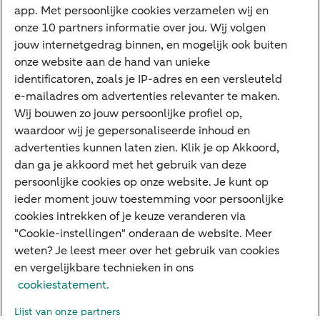
app. Met persoonlijke cookies verzamelen wij en
Tikkie
onze 10 partners informatie over jou. Wij volgen
jouw internetgedrag binnen, en mogelijk ook buiten
Apple Pay
onze website aan de hand van unieke
Google Pay
identificatoren, zoals je IP-adres en een versleuteld
e-mailadres om advertenties relevanter te maken.
Veilig bankieren
Meest gezocht
Wij bouwen zo jouw persoonlijke profiel op,
waardoor wij je gepersonaliseerde inhoud en
Hypotheek berekenen
advertenties kunnen laten zien. Klik je op Akkoord,
dan ga je akkoord met het gebruik van deze
E.dentifier
persoonlijke cookies op onze website. Je kunt op
Jaaroverzicht
ieder moment jouw toestemming voor persoonlijke
cookies intrekken of je keuze veranderen via
Rood staan
"Cookie-instellingen" onderaan de website. Meer
weten? Je leest meer over het gebruik van cookies
en vergelijkbare technieken in ons
Over ABN AMRO
Klacht indienen
Herroepingsrecht
cookiestatement.
Werken bij ABN AMRO
Toegankelijkheid
Omgangsregels
Lijst van onze partners