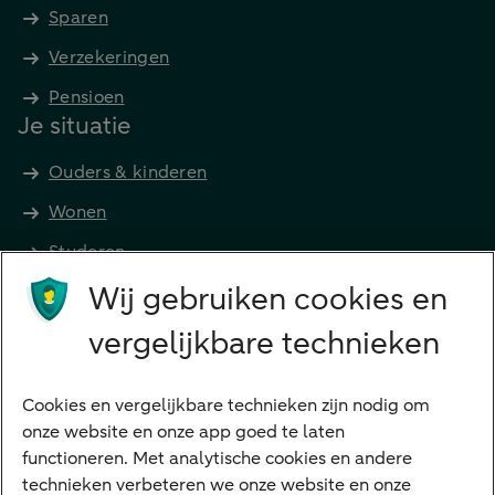
Sparen
Verzekeringen
Pensioen
Je situatie
Ouders & kinderen
Wonen
Studeren
Wij gebruiken cookies en
Preferred Banking
Senioren
vergelijkbare technieken
Ondernemers
Digitale diensten
Cookies en vergelijkbare technieken zijn nodig om
onze website en onze app goed te laten
Internet Bankieren
functioneren. Met analytische cookies en andere
technieken verbeteren we onze website en onze
ABN AMRO app