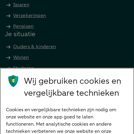
Sparen
Verzekeringen
Pensioen
Je situatie
Ouders & kinderen
Wonen
Studeren
Wij gebruiken cookies en
Preferred Banking
Senioren
vergelijkbare technieken
Ondernemers
Digitale diensten
Cookies en vergelijkbare technieken zijn nodig om
onze website en onze app goed te laten
Internet Bankieren
functioneren. Met analytische cookies en andere
technieken verbeteren we onze website en onze
ABN AMRO app