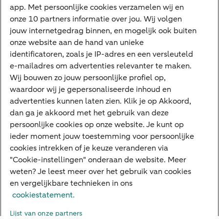
app. Met persoonlijke cookies verzamelen wij en
Tikkie
onze 10 partners informatie over jou. Wij volgen
jouw internetgedrag binnen, en mogelijk ook buiten
Apple Pay
onze website aan de hand van unieke
Google Pay
identificatoren, zoals je IP-adres en een versleuteld
e-mailadres om advertenties relevanter te maken.
Veilig bankieren
Meest gezocht
Wij bouwen zo jouw persoonlijke profiel op,
waardoor wij je gepersonaliseerde inhoud en
Hypotheek berekenen
advertenties kunnen laten zien. Klik je op Akkoord,
dan ga je akkoord met het gebruik van deze
E.dentifier
persoonlijke cookies op onze website. Je kunt op
Jaaroverzicht
ieder moment jouw toestemming voor persoonlijke
cookies intrekken of je keuze veranderen via
Rood staan
"Cookie-instellingen" onderaan de website. Meer
weten? Je leest meer over het gebruik van cookies
en vergelijkbare technieken in ons
Over ABN AMRO
Klacht indienen
Herroepingsrecht
cookiestatement.
Werken bij ABN AMRO
Toegankelijkheid
Omgangsregels
Lijst van onze partners