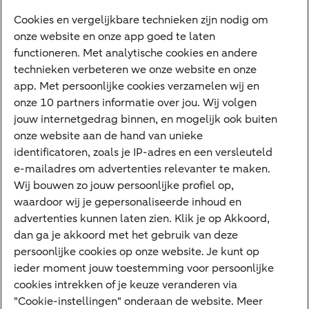
Digitale diensten
Cookies en vergelijkbare technieken zijn nodig om
onze website en onze app goed te laten
Internet Bankieren
functioneren. Met analytische cookies en andere
technieken verbeteren we onze website en onze
ABN AMRO app
app. Met persoonlijke cookies verzamelen wij en
Tikkie
onze 10 partners informatie over jou. Wij volgen
jouw internetgedrag binnen, en mogelijk ook buiten
Apple Pay
onze website aan de hand van unieke
Google Pay
identificatoren, zoals je IP-adres en een versleuteld
e-mailadres om advertenties relevanter te maken.
Veilig bankieren
Meest gezocht
Wij bouwen zo jouw persoonlijke profiel op,
waardoor wij je gepersonaliseerde inhoud en
Hypotheek berekenen
advertenties kunnen laten zien. Klik je op Akkoord,
dan ga je akkoord met het gebruik van deze
E.dentifier
persoonlijke cookies op onze website. Je kunt op
Jaaroverzicht
ieder moment jouw toestemming voor persoonlijke
cookies intrekken of je keuze veranderen via
Rood staan
"Cookie-instellingen" onderaan de website. Meer