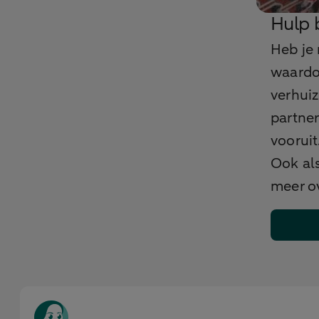
Hulp 
Heb je 
waardoo
verhuiz
partner
vooruit
Ook als
meer ov