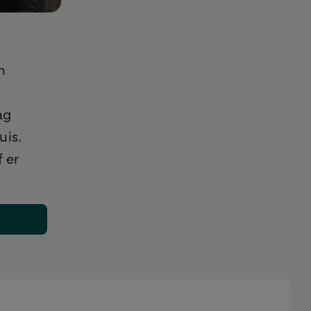
n
ag
uis.
 er