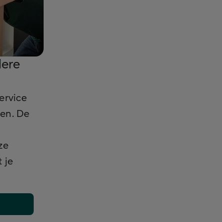
dere
ervice
en. De
ze
 je