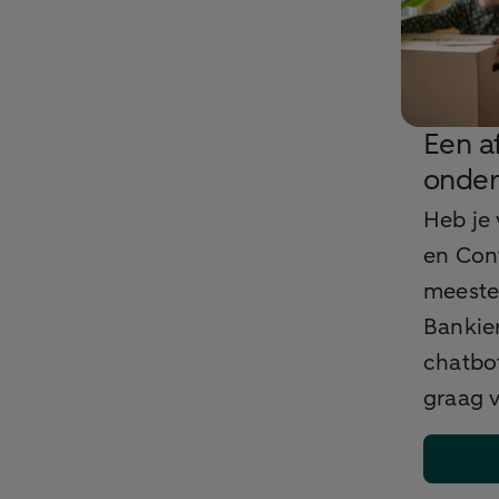
Een a
onde
Heb je 
en Con
meeste 
Bankie
chatbo
graag v