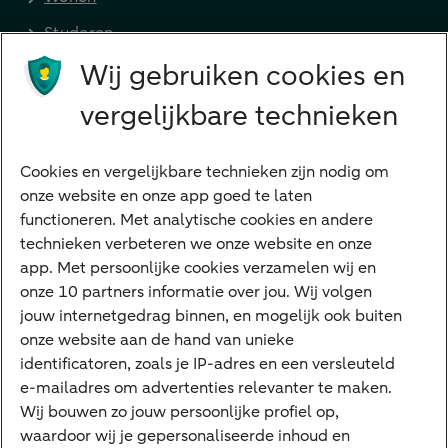
Studeren
Wij gebruiken cookies en
Preferred Banking
Senioren
vergelijkbare technieken
Ondernemers
Digitale diensten
Cookies en vergelijkbare technieken zijn nodig om
onze website en onze app goed te laten
Internet Bankieren
functioneren. Met analytische cookies en andere
technieken verbeteren we onze website en onze
ABN AMRO app
app. Met persoonlijke cookies verzamelen wij en
Tikkie
onze 10 partners informatie over jou. Wij volgen
jouw internetgedrag binnen, en mogelijk ook buiten
Apple Pay
onze website aan de hand van unieke
Google Pay
identificatoren, zoals je IP-adres en een versleuteld
e-mailadres om advertenties relevanter te maken.
Veilig bankieren
Meest gezocht
Wij bouwen zo jouw persoonlijke profiel op,
waardoor wij je gepersonaliseerde inhoud en