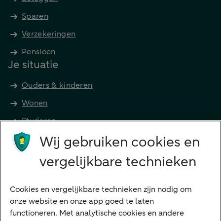
Sparen
Verzekeringen
Pensioen
Je situatie
Ouders & kinderen
Wonen
Studeren
Wij gebruiken cookies en
Preferred Banking
Senioren
vergelijkbare technieken
Ondernemers
Digitale diensten
Cookies en vergelijkbare technieken zijn nodig om
onze website en onze app goed te laten
Internet Bankieren
functioneren. Met analytische cookies en andere