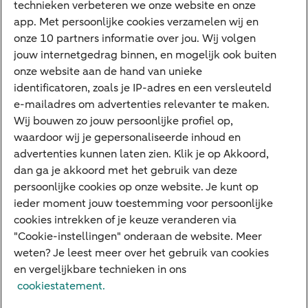
technieken verbeteren we onze website en onze
ABN AMRO app
app. Met persoonlijke cookies verzamelen wij en
Tikkie
onze 10 partners informatie over jou. Wij volgen
jouw internetgedrag binnen, en mogelijk ook buiten
Apple Pay
onze website aan de hand van unieke
Google Pay
identificatoren, zoals je IP-adres en een versleuteld
e-mailadres om advertenties relevanter te maken.
Veilig bankieren
Meest gezocht
Wij bouwen zo jouw persoonlijke profiel op,
waardoor wij je gepersonaliseerde inhoud en
Hypotheek berekenen
advertenties kunnen laten zien. Klik je op Akkoord,
dan ga je akkoord met het gebruik van deze
E.dentifier
persoonlijke cookies op onze website. Je kunt op
Jaaroverzicht
ieder moment jouw toestemming voor persoonlijke
cookies intrekken of je keuze veranderen via
Rood staan
"Cookie-instellingen" onderaan de website. Meer
weten? Je leest meer over het gebruik van cookies
en vergelijkbare technieken in ons
Over ABN AMRO
Klacht indienen
Herroepingsrecht
cookiestatement.
Werken bij ABN AMRO
Toegankelijkheid
Omgangsregels