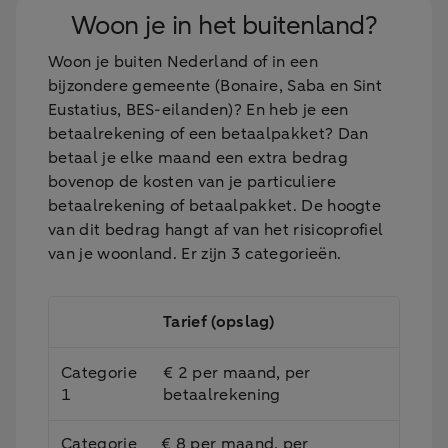
Woon je in het buitenland?
Woon je buiten Nederland of in een
bijzondere gemeente (Bonaire, Saba en Sint
Eustatius, BES-eilanden)? En heb je een
betaalrekening of een betaalpakket? Dan
betaal je elke maand een extra bedrag
bovenop de kosten van je particuliere
betaalrekening of betaalpakket. De hoogte
van dit bedrag hangt af van het risicoprofiel
van je woonland. Er zijn 3 categorieën.
Tarief (opslag)
Categorie
€ 2 per maand, per
1
betaalrekening
Categorie
€ 8 per maand, per