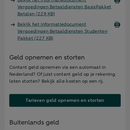
Bekijk het Informatiedocument
Vergoedingen Betaaldiensten BasisPakket
Betalen
(229 KB)
Bekijk het Informatiedocument
Vergoedingen Betaaldiensten Studenten
Pakket
(227 KB)
Geld opnemen en storten
Contant geld opnemen via een automaat in
Nederland? Of juist contant geld op je rekening
laten storten? Bekijk alle kosten op een rij.
Tarieven geld opnemen en storten
Buitenlands geld