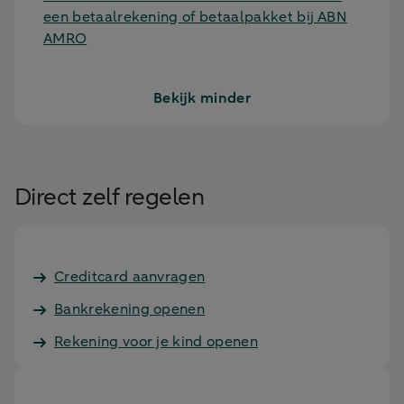
een betaalrekening of betaalpakket bij ABN
AMRO
Bekijk minder
Direct zelf regelen
Creditcard aanvragen
Bankrekening openen
Rekening voor je kind openen