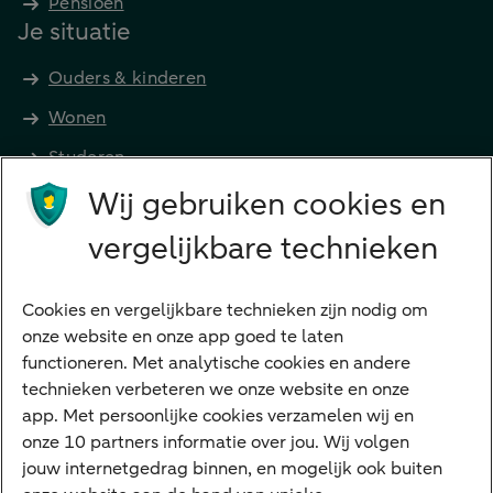
Pensioen
Je situatie
Ouders & kinderen
Wonen
Studeren
Wij gebruiken cookies en
Preferred Banking
Senioren
vergelijkbare technieken
Ondernemers
Digitale diensten
Cookies en vergelijkbare technieken zijn nodig om
onze website en onze app goed te laten
Internet Bankieren
functioneren. Met analytische cookies en andere
technieken verbeteren we onze website en onze
ABN AMRO app
app. Met persoonlijke cookies verzamelen wij en
Tikkie
onze 10 partners informatie over jou. Wij volgen
jouw internetgedrag binnen, en mogelijk ook buiten
Apple Pay