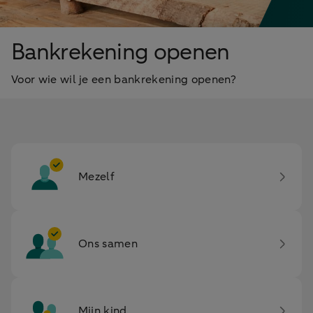
Bankrekening openen
Voor wie wil je een bankrekening openen?
Mezelf
Ons samen
Mijn kind