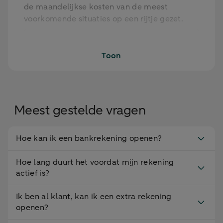
de maandelijkse kosten van de meest
voorkomende situaties op een rijtje gezet.
Betaalrekening + betaalpas
€ 4,30
Toon
Betaalrekening + betaalpas +
€ 6,85
creditcard
Gezamenlijke rekening:
Meest gestelde vragen
Betaalrekening + 2
€ 5,80
betaalpassen
Hoe kan ik een bankrekening openen?
Gezamenlijke rekening:
Betaalrekening + 2
€ 8,35
Hoe lang duurt het voordat mijn rekening
betaalpassen + creditcard
actief is?
Bekijk alle tarieven voor dagelijkse
Ik ben al klant, kan ik een extra rekening
openen?
bankzaken
Hier zie je
wat je betaalt
(PDF, 229 KB)