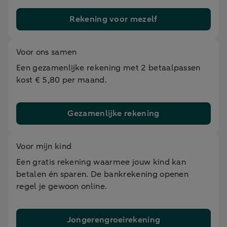
Rekening voor mezelf
Voor ons samen
Een gezamenlijke rekening met 2 betaalpassen
kost € 5,80 per maand.
Gezamenlijke rekening
Voor mijn kind
Een gratis rekening waarmee jouw kind kan
betalen én sparen. De bankrekening openen
regel je gewoon online.
Jongerengroeirekening