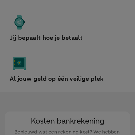
Jij bepaalt hoe je betaalt
Al jouw geld op één veilige plek
Kosten bankrekening
Benieuwd wat een rekening kost? We hebben