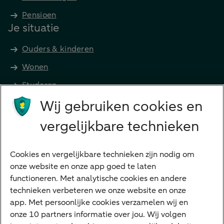
Pensioen
Je situatie
Ouders & kinderen
Wonen
Studeren
Wij gebruiken cookies en
Preferred Banking
Senioren
vergelijkbare technieken
Ondernemers
Digitale diensten
Cookies en vergelijkbare technieken zijn nodig om
onze website en onze app goed te laten
Internet Bankieren
functioneren. Met analytische cookies en andere
technieken verbeteren we onze website en onze
ABN AMRO app
app. Met persoonlijke cookies verzamelen wij en
Tikkie
onze 10 partners informatie over jou. Wij volgen