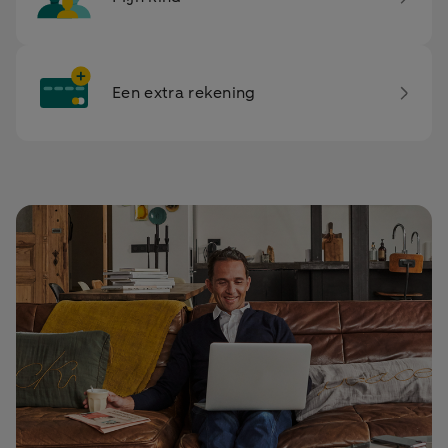
Een extra rekening