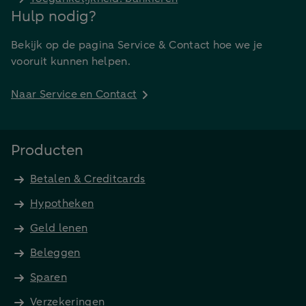
Hulp nodig?
Bekijk op de pagina Service & Contact hoe we je
vooruit kunnen helpen.
Naar Service en Contact
Producten
Betalen & Creditcards
Hypotheken
Geld lenen
Beleggen
Sparen
Verzekeringen