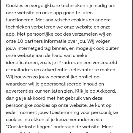
Digitale diensten
Cookies en vergelijkbare technieken zijn nodig om
afgenomen.
onze website en onze app goed te laten
Internet Bankieren
functioneren. Met analytische cookies en andere
technieken verbeteren we onze website en onze
ABN AMRO app
app. Met persoonlijke cookies verzamelen wij en
Tikkie
onze 10 partners informatie over jou. Wij volgen
jouw internetgedrag binnen, en mogelijk ook buiten
Apple Pay
onze website aan de hand van unieke
Google Pay
identificatoren, zoals je IP-adres en een versleuteld
e-mailadres om advertenties relevanter te maken.
Veilig bankieren
Meest gezocht
Wij bouwen zo jouw persoonlijke profiel op,
waardoor wij je gepersonaliseerde inhoud en
Hypotheek berekenen
advertenties kunnen laten zien. Klik je op Akkoord,
dan ga je akkoord met het gebruik van deze
E.dentifier
persoonlijke cookies op onze website. Je kunt op
Jaaroverzicht
ieder moment jouw toestemming voor persoonlijke
cookies intrekken of je keuze veranderen via
Rood staan
"Cookie-instellingen" onderaan de website. Meer