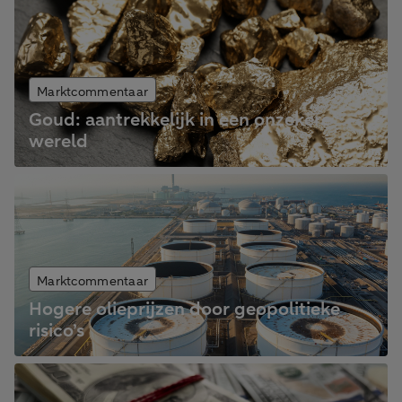
Marktcommentaar
Goud: aantrekkelijk in een onzekere
wereld
Marktcommentaar
Hogere olieprijzen door geopolitieke
risico’s