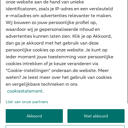
onze website aan de hand van unieke
Google Pay
identificatoren, zoals je IP-adres en een versleuteld
e-mailadres om advertenties relevanter te maken.
Veilig bankieren
Meest gezocht
Wij bouwen zo jouw persoonlijke profiel op,
waardoor wij je gepersonaliseerde inhoud en
Hypotheek berekenen
advertenties kunnen laten zien. Klik je op Akkoord,
dan ga je akkoord met het gebruik van deze
E.dentifier
persoonlijke cookies op onze website. Je kunt op
Jaaroverzicht
ieder moment jouw toestemming voor persoonlijke
cookies intrekken of je keuze veranderen via
Rood staan
"Cookie-instellingen" onderaan de website. Meer
weten? Je leest meer over het gebruik van cookies
en vergelijkbare technieken in ons
Over ABN AMRO
Klacht indienen
Herroepingsrecht
cookiestatement.
Werken bij ABN AMRO
Toegankelijkheid
Omgangsregels
Lijst van onze partners
Duurzaamheid
Veiligheid
Privacy
Disclaimer
Cookie-instellingen
Akkoord
Niet akkoord