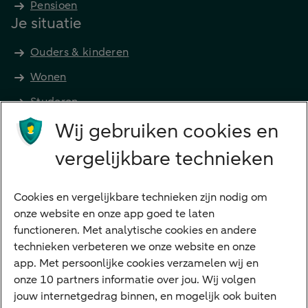
Pensioen
Je situatie
Ouders & kinderen
Wonen
Studeren
Wij gebruiken cookies en
Preferred Banking
Senioren
vergelijkbare technieken
Ondernemers
Digitale diensten
Cookies en vergelijkbare technieken zijn nodig om
onze website en onze app goed te laten
Internet Bankieren
functioneren. Met analytische cookies en andere
technieken verbeteren we onze website en onze
ABN AMRO app
app. Met persoonlijke cookies verzamelen wij en
Tikkie
onze 10 partners informatie over jou. Wij volgen
jouw internetgedrag binnen, en mogelijk ook buiten
Apple Pay