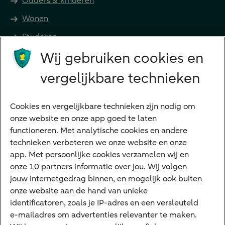
Ouders & kinderen
Wonen
Studeren
Wij gebruiken cookies en
Preferred Banking
Senioren
vergelijkbare technieken
Ondernemers
Digitale diensten
Cookies en vergelijkbare technieken zijn nodig om
onze website en onze app goed te laten
Internet Bankieren
functioneren. Met analytische cookies en andere
technieken verbeteren we onze website en onze
ABN AMRO app
app. Met persoonlijke cookies verzamelen wij en
Tikkie
onze 10 partners informatie over jou. Wij volgen
jouw internetgedrag binnen, en mogelijk ook buiten
Apple Pay
onze website aan de hand van unieke
Google Pay
identificatoren, zoals je IP-adres en een versleuteld
e-mailadres om advertenties relevanter te maken.
Veilig bankieren