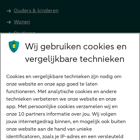
Ouders & kinderen
Wonen
Studeren
Wij gebruiken cookies en
Preferred Banking
Senioren
vergelijkbare technieken
Ondernemers
Digitale diensten
Cookies en vergelijkbare technieken zijn nodig om
onze website en onze app goed te laten
Internet Bankieren
functioneren. Met analytische cookies en andere
technieken verbeteren we onze website en onze
ABN AMRO app
app. Met persoonlijke cookies verzamelen wij en
Tikkie
onze 10 partners informatie over jou. Wij volgen
jouw internetgedrag binnen, en mogelijk ook buiten
Apple Pay
onze website aan de hand van unieke
Google Pay
identificatoren, zoals je IP-adres en een versleuteld