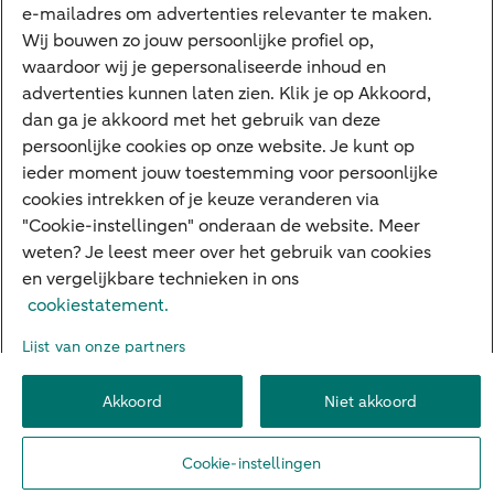
e-mailadres om advertenties relevanter te maken.
Veilig bankieren
Meest gezocht
Wij bouwen zo jouw persoonlijke profiel op,
waardoor wij je gepersonaliseerde inhoud en
Hypotheek berekenen
advertenties kunnen laten zien. Klik je op Akkoord,
dan ga je akkoord met het gebruik van deze
E.dentifier
persoonlijke cookies op onze website. Je kunt op
Jaaroverzicht
ieder moment jouw toestemming voor persoonlijke
cookies intrekken of je keuze veranderen via
Rood staan
"Cookie-instellingen" onderaan de website. Meer
weten? Je leest meer over het gebruik van cookies
en vergelijkbare technieken in ons
Over ABN AMRO
Klacht indienen
Herroepingsrecht
cookiestatement.
Werken bij ABN AMRO
Toegankelijkheid
Omgangsregels
Lijst van onze partners
Duurzaamheid
Veiligheid
Privacy
Disclaimer
Cookie-instellingen
Akkoord
Niet akkoord
© 2026 ABN AMRO
Cookie-instellingen