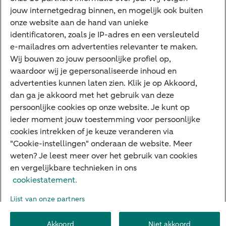
jouw internetgedrag binnen, en mogelijk ook buiten
Apple Pay
onze website aan de hand van unieke
Google Pay
identificatoren, zoals je IP-adres en een versleuteld
e-mailadres om advertenties relevanter te maken.
Veilig bankieren
Meest gezocht
Wij bouwen zo jouw persoonlijke profiel op,
waardoor wij je gepersonaliseerde inhoud en
Hypotheek berekenen
advertenties kunnen laten zien. Klik je op Akkoord,
dan ga je akkoord met het gebruik van deze
E.dentifier
persoonlijke cookies op onze website. Je kunt op
Jaaroverzicht
ieder moment jouw toestemming voor persoonlijke
cookies intrekken of je keuze veranderen via
Rood staan
"Cookie-instellingen" onderaan de website. Meer
weten? Je leest meer over het gebruik van cookies
en vergelijkbare technieken in ons
Over ABN AMRO
Klacht indienen
Herroepingsrecht
cookiestatement.
Werken bij ABN AMRO
Toegankelijkheid
Omgangsregels
Lijst van onze partners
Duurzaamheid
Veiligheid
Privacy
Disclaimer
Cookie-instellingen
Akkoord
Niet akkoord