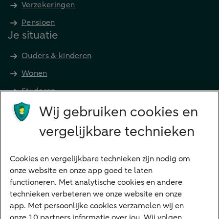
Verzekeringen
Pensioen
Je situatie
Ouders & kinderen
Wonen
Studeren
Wij gebruiken cookies en
Preferred Banking
Senioren
vergelijkbare technieken
Ondernemers
Digitale diensten
Cookies en vergelijkbare technieken zijn nodig om
onze website en onze app goed te laten
Internet Bankieren
functioneren. Met analytische cookies en andere
technieken verbeteren we onze website en onze
ABN AMRO app
app. Met persoonlijke cookies verzamelen wij en
Tikkie
onze 10 partners informatie over jou. Wij volgen