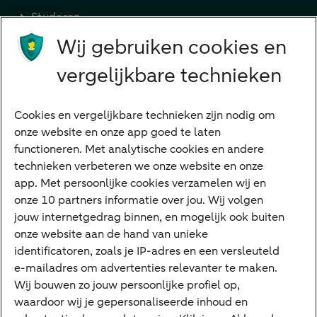
Studeren
Wij gebruiken cookies en
Preferred Banking
Senioren
vergelijkbare technieken
Ondernemers
Digitale diensten
Cookies en vergelijkbare technieken zijn nodig om
onze website en onze app goed te laten
Internet Bankieren
functioneren. Met analytische cookies en andere
technieken verbeteren we onze website en onze
ABN AMRO app
app. Met persoonlijke cookies verzamelen wij en
Tikkie
onze 10 partners informatie over jou. Wij volgen
jouw internetgedrag binnen, en mogelijk ook buiten
Apple Pay
onze website aan de hand van unieke
Google Pay
identificatoren, zoals je IP-adres en een versleuteld
e-mailadres om advertenties relevanter te maken.
Veilig bankieren
Meest gezocht
Wij bouwen zo jouw persoonlijke profiel op,
waardoor wij je gepersonaliseerde inhoud en