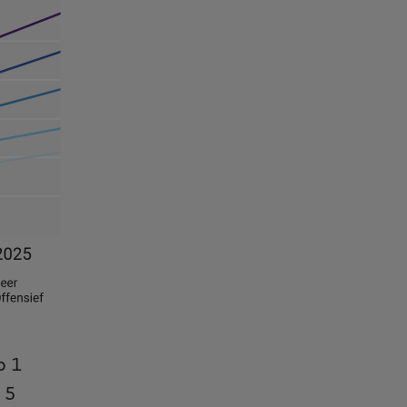
p 1
 5