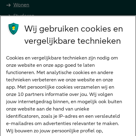
Wonen
Studeren
Wij gebruiken cookies en
Preferred Banking
Senioren
vergelijkbare technieken
Ondernemers
Digitale diensten
Cookies en vergelijkbare technieken zijn nodig om
onze website en onze app goed te laten
Internet Bankieren
functioneren. Met analytische cookies en andere
technieken verbeteren we onze website en onze
ABN AMRO app
app. Met persoonlijke cookies verzamelen wij en
Tikkie
onze 10 partners informatie over jou. Wij volgen
jouw internetgedrag binnen, en mogelijk ook buiten
Apple Pay
onze website aan de hand van unieke
Google Pay
identificatoren, zoals je IP-adres en een versleuteld
e-mailadres om advertenties relevanter te maken.
Veilig bankieren
Meest gezocht
Wij bouwen zo jouw persoonlijke profiel op,