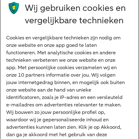
Wij gebruiken cookies en
Preferred Banking
Senioren
vergelijkbare technieken
Ondernemers
Digitale diensten
Cookies en vergelijkbare technieken zijn nodig om
onze website en onze app goed te laten
Internet Bankieren
functioneren. Met analytische cookies en andere
technieken verbeteren we onze website en onze
ABN AMRO app
app. Met persoonlijke cookies verzamelen wij en
Tikkie
onze 10 partners informatie over jou. Wij volgen
jouw internetgedrag binnen, en mogelijk ook buiten
Apple Pay
onze website aan de hand van unieke
Google Pay
identificatoren, zoals je IP-adres en een versleuteld
e-mailadres om advertenties relevanter te maken.
Veilig bankieren
Meest gezocht
Wij bouwen zo jouw persoonlijke profiel op,
waardoor wij je gepersonaliseerde inhoud en
Hypotheek berekenen
advertenties kunnen laten zien. Klik je op Akkoord,
dan ga je akkoord met het gebruik van deze
E.dentifier