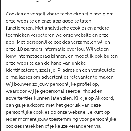
Ondernemers
Digitale diensten
Cookies en vergelijkbare technieken zijn nodig om
onze website en onze app goed te laten
Internet Bankieren
functioneren. Met analytische cookies en andere
technieken verbeteren we onze website en onze
ABN AMRO app
app. Met persoonlijke cookies verzamelen wij en
Tikkie
onze 10 partners informatie over jou. Wij volgen
jouw internetgedrag binnen, en mogelijk ook buiten
Apple Pay
onze website aan de hand van unieke
Google Pay
identificatoren, zoals je IP-adres en een versleuteld
e-mailadres om advertenties relevanter te maken.
Veilig bankieren
Meest gezocht
Wij bouwen zo jouw persoonlijke profiel op,
waardoor wij je gepersonaliseerde inhoud en
Hypotheek berekenen
advertenties kunnen laten zien. Klik je op Akkoord,
dan ga je akkoord met het gebruik van deze
E.dentifier
persoonlijke cookies op onze website. Je kunt op
Jaaroverzicht
ieder moment jouw toestemming voor persoonlijke
cookies intrekken of je keuze veranderen via
Rood staan