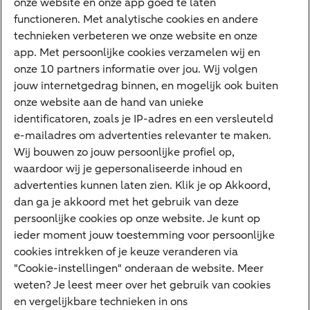
onze website en onze app goed te laten
Internet Bankieren
functioneren. Met analytische cookies en andere
technieken verbeteren we onze website en onze
ABN AMRO app
app. Met persoonlijke cookies verzamelen wij en
Tikkie
onze 10 partners informatie over jou. Wij volgen
jouw internetgedrag binnen, en mogelijk ook buiten
Apple Pay
onze website aan de hand van unieke
Google Pay
identificatoren, zoals je IP-adres en een versleuteld
e-mailadres om advertenties relevanter te maken.
Veilig bankieren
Meest gezocht
Wij bouwen zo jouw persoonlijke profiel op,
waardoor wij je gepersonaliseerde inhoud en
Hypotheek berekenen
advertenties kunnen laten zien. Klik je op Akkoord,
dan ga je akkoord met het gebruik van deze
E.dentifier
persoonlijke cookies op onze website. Je kunt op
Jaaroverzicht
ieder moment jouw toestemming voor persoonlijke
cookies intrekken of je keuze veranderen via
Rood staan
"Cookie-instellingen" onderaan de website. Meer
weten? Je leest meer over het gebruik van cookies
en vergelijkbare technieken in ons