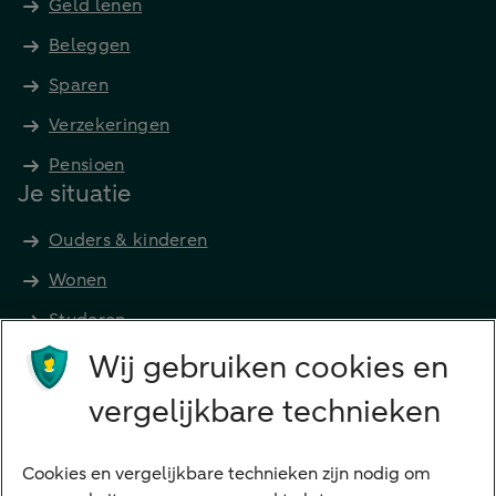
Geld lenen
Beleggen
Sparen
Verzekeringen
Pensioen
Je situatie
Ouders & kinderen
Wonen
Studeren
Wij gebruiken cookies en
Preferred Banking
Senioren
vergelijkbare technieken
Ondernemers
Digitale diensten
Cookies en vergelijkbare technieken zijn nodig om