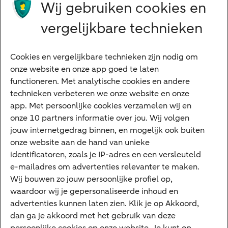
Wij gebruiken cookies en
Preferred Banking
Senioren
vergelijkbare technieken
Ondernemers
Digitale diensten
Cookies en vergelijkbare technieken zijn nodig om
onze website en onze app goed te laten
Internet Bankieren
functioneren. Met analytische cookies en andere
technieken verbeteren we onze website en onze
ABN AMRO app
app. Met persoonlijke cookies verzamelen wij en
Tikkie
onze 10 partners informatie over jou. Wij volgen
jouw internetgedrag binnen, en mogelijk ook buiten
Apple Pay
onze website aan de hand van unieke
Google Pay
identificatoren, zoals je IP-adres en een versleuteld
e-mailadres om advertenties relevanter te maken.
Veilig bankieren
Meest gezocht
Wij bouwen zo jouw persoonlijke profiel op,
waardoor wij je gepersonaliseerde inhoud en
Hypotheek berekenen
advertenties kunnen laten zien. Klik je op Akkoord,
dan ga je akkoord met het gebruik van deze
E.dentifier