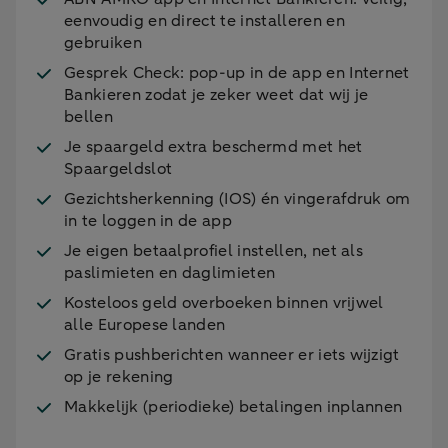
gewijzigd. Hierdoor zijn deze landen in een
eenvoudig en direct te installeren en
andere risicoklasse ingedeeld en geldt er een
gebruiken
andere opslag. De landen waarvoor de
Gesprek Check: pop-up in de app en Internet
categorie anders wordt per 1 januari 2026
Bankieren zodat je zeker weet dat wij je
zijn:
bellen
Andorra
Je spaargeld extra beschermd met het
Micronesia
Spaargeldslot
Israël
Gezichtsherkenning (IOS) én vingerafdruk om
Noord-Macedonië
in te loggen in de app
Taiwan
Je eigen betaalprofiel instellen, net als
paslimieten en daglimieten
Saint Vincent and the Grenadines
Kosteloos geld overboeken binnen vrijwel
Aruba
alle Europese landen
Saint Lucia
Gratis pushberichten wanneer er iets wijzigt
Mauritius
op je rekening
Nauru
Makkelijk (periodieke) betalingen inplannen
Voor een overzicht van landen, categorieën en
bijbehorende opslagen, bekijk het