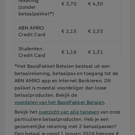
rekening
€ 3,70
€ 4,30
(zonder
betaalpakket*)
ABN AMRO
€ 2,15
€ 2,55
Credit Card
Studenten
€ 1,16
€ 1,31
Credit Card
*Het BasisPakket Betalen bestaat uit een
betaalrekening, betaalpas en toegang tot de
ABN AMRO app en Internet Bankieren. Dit
pakket is meestal voordeliger dan losse
betaalproducten. Bekijk de
voordelen van het BasisPakket Betalen
.
Bekijk het
overzicht van alle tarieven
van onze
particuliere betaalproducten. Heb je een
gezamenlijke rekening met 2 betaalpassen?
Dan betaal je vanaf 1 januari 2026 hiervoor €