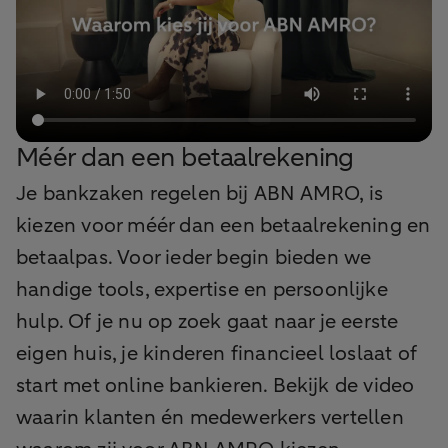
Internet Bankieren (met of zonder app)
voortaan een standaard communicatiekanaal
is.
Wijziging voorwaarden Studenten
Pakket
Op 1 januari 2026 wijzigen we de
Méér dan een betaalrekening
voorwaarden van ons Studenten Pakket. De
Je bankzaken regelen bij ABN AMRO, is
gratis Studentenrekening is vanaf dan voor
als je studeert en tussen de 18 en 25 jaar
kiezen voor méér dan een betaalrekening en
bent. Nu is dat tussen je 16e en 30e, voor
betaalpas. Voor ieder begin bieden we
maximaal 7 jaar. Wat betekent dit precies?
handige tools, expertise en persoonlijke
Ben je nu 25 jaar of ouder? Vanaf
januari 2026 heb je het BasisPakket
hulp. Of je nu op zoek gaat naar je eerste
Betalen waarvoor je maandelijks
eigen huis, je kinderen financieel loslaat of
betaalt.
start met online bankieren. Bekijk de video
Word je 25 in 2026? In de maand na
je verjaardag ga je over naar het
waarin klanten én medewerkers vertellen
BasisPakket Betalen.