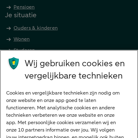
Pensioen
Je situatie
Ouders & kinderen
Wonen
Studeren
Wij gebruiken cookies en
Preferred Banking
Senioren
vergelijkbare technieken
Ondernemers
Digitale diensten
Cookies en vergelijkbare technieken zijn nodig om
onze website en onze app goed te laten
Internet Bankieren
functioneren. Met analytische cookies en andere
technieken verbeteren we onze website en onze
ABN AMRO app
app. Met persoonlijke cookies verzamelen wij en
Tikkie
onze 10 partners informatie over jou. Wij volgen
jouw internetgedrag binnen, en mogelijk ook buiten
Apple Pay