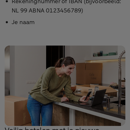
Rekeningnummer of IBAN (bijvoorbeeld:
NL 99 ABNA 0123456789)
Je naam