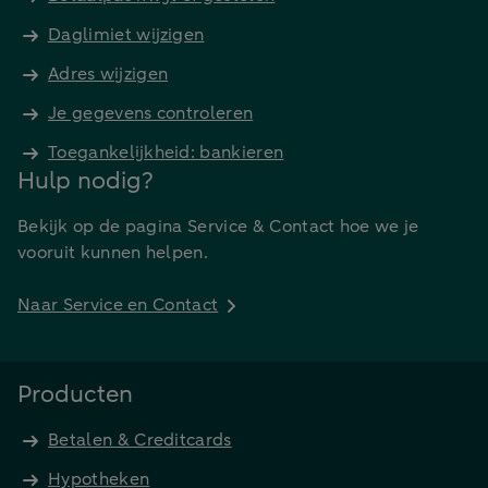
Daglimiet wijzigen
Adres wijzigen
Je gegevens controleren
Toegankelijkheid: bankieren
Hulp nodig?
Bekijk op de pagina Service & Contact hoe we je
vooruit kunnen helpen.
Naar Service en Contact
Producten
Betalen & Creditcards
Hypotheken