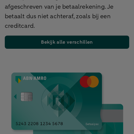
afgeschreven van je betaalrekening. Je
betaalt dus niet achteraf, zoals bij een
creditcard.
Bekijk alle verschillen