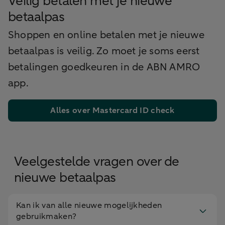
Veilig betalen met je nieuwe
betaalpas
Shoppen en online betalen met je nieuwe
betaalpas is veilig. Zo moet je soms eerst
betalingen goedkeuren in de ABN AMRO
app.
Alles over Mastercard ID check
Veelgestelde vragen over de
nieuwe betaalpas
Kan ik van alle nieuwe mogelijkheden
gebruikmaken?