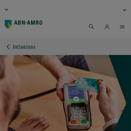
betaalpas