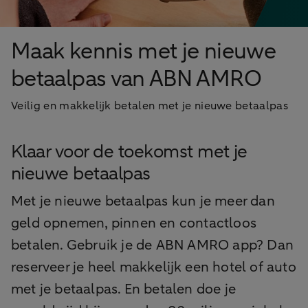
Maak kennis met je nieuwe
betaalpas van ABN AMRO
Veilig en makkelijk betalen met je nieuwe betaalpas
Klaar voor de toekomst met je
nieuwe betaalpas
Met je nieuwe betaalpas kun je meer dan
geld opnemen, pinnen en contactloos
betalen. Gebruik je de ABN AMRO app? Dan
reserveer je heel makkelijk een hotel of auto
met je betaalpas. En betalen doe je