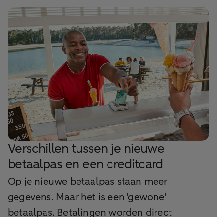
Verschillen tussen je nieuwe
betaalpas en een creditcard
Op je nieuwe betaalpas staan meer
gegevens. Maar het is een 'gewone'
betaalpas. Betalingen worden direct