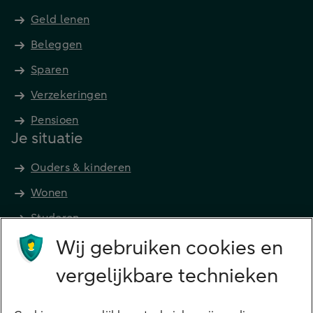
Geld lenen
Beleggen
Sparen
Verzekeringen
Pensioen
Je situatie
Ouders & kinderen
Wonen
Studeren
Wij gebruiken cookies en
Preferred Banking
Senioren
vergelijkbare technieken
Ondernemers
Digitale diensten