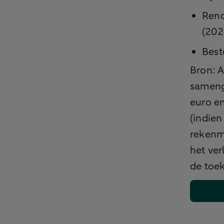
Rend
(202
Best
Bron: 
sameng
euro en
(indien
rekenm
het ver
de toe