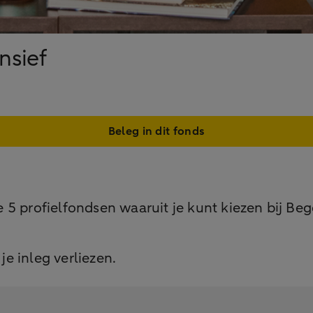
nsief
Beleg in dit fonds
5 profielfondsen waaruit je kunt kiezen bij Bege
je inleg verliezen.