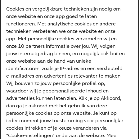
Digitale diensten
Cookies en vergelijkbare technieken zijn nodig om
onze website en onze app goed te laten
Internet Bankieren
functioneren. Met analytische cookies en andere
technieken verbeteren we onze website en onze
ABN AMRO app
app. Met persoonlijke cookies verzamelen wij en
Tikkie
onze 10 partners informatie over jou. Wij volgen
jouw internetgedrag binnen, en mogelijk ook buiten
Apple Pay
onze website aan de hand van unieke
Google Pay
identificatoren, zoals je IP-adres en een versleuteld
e-mailadres om advertenties relevanter te maken.
Veilig bankieren
Meest gezocht
Wij bouwen zo jouw persoonlijke profiel op,
waardoor wij je gepersonaliseerde inhoud en
Hypotheek berekenen
advertenties kunnen laten zien. Klik je op Akkoord,
dan ga je akkoord met het gebruik van deze
E.dentifier
persoonlijke cookies op onze website. Je kunt op
Jaaroverzicht
ieder moment jouw toestemming voor persoonlijke
cookies intrekken of je keuze veranderen via
Rood staan
"Cookie-instellingen" onderaan de website. Meer