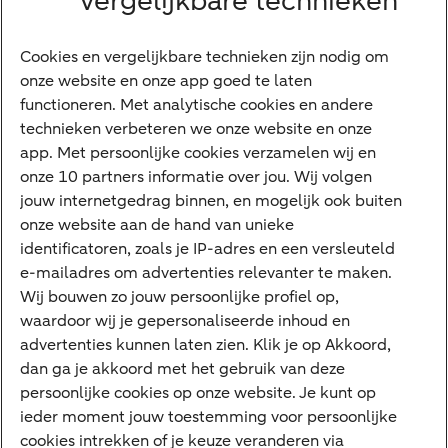
vergelijkbare technieken
Ondernemers
Digitale diensten
Cookies en vergelijkbare technieken zijn nodig om
onze website en onze app goed te laten
Internet Bankieren
functioneren. Met analytische cookies en andere
technieken verbeteren we onze website en onze
ABN AMRO app
app. Met persoonlijke cookies verzamelen wij en
Tikkie
onze 10 partners informatie over jou. Wij volgen
jouw internetgedrag binnen, en mogelijk ook buiten
Apple Pay
onze website aan de hand van unieke
Google Pay
identificatoren, zoals je IP-adres en een versleuteld
e-mailadres om advertenties relevanter te maken.
Veilig bankieren
Meest gezocht
Wij bouwen zo jouw persoonlijke profiel op,
waardoor wij je gepersonaliseerde inhoud en
Hypotheek berekenen
advertenties kunnen laten zien. Klik je op Akkoord,
dan ga je akkoord met het gebruik van deze
E.dentifier
persoonlijke cookies op onze website. Je kunt op
Jaaroverzicht
ieder moment jouw toestemming voor persoonlijke
cookies intrekken of je keuze veranderen via