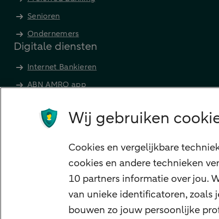
Senioren
Ondernemers
Digitale diensten
Internet Bankieren
ABN AMRO app
Tikkie
Wij gebruiken cookie
Apple Pay
Google Pay
Cookies en vergelijkbare technie
Veilig bankieren
cookies en andere technieken ver
Meest gezocht
10 partners informatie over jou.
Hypotheek berekenen
van unieke identificatoren, zoals
E.dentifier
bouwen zo jouw persoonlijke profi