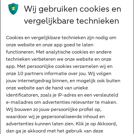
Wij gebruiken cookies en
Preferred Banking
Senioren
vergelijkbare technieken
Ondernemers
Digitale diensten
Cookies en vergelijkbare technieken zijn nodig om
onze website en onze app goed te laten
Internet Bankieren
functioneren. Met analytische cookies en andere
technieken verbeteren we onze website en onze
ABN AMRO app
app. Met persoonlijke cookies verzamelen wij en
Tikkie
onze 10 partners informatie over jou. Wij volgen
jouw internetgedrag binnen, en mogelijk ook buiten
Apple Pay
onze website aan de hand van unieke
Google Pay
identificatoren, zoals je IP-adres en een versleuteld
e-mailadres om advertenties relevanter te maken.
Veilig bankieren
Meest gezocht
Wij bouwen zo jouw persoonlijke profiel op,
waardoor wij je gepersonaliseerde inhoud en
Hypotheek berekenen
advertenties kunnen laten zien. Klik je op Akkoord,
dan ga je akkoord met het gebruik van deze
E.dentifier