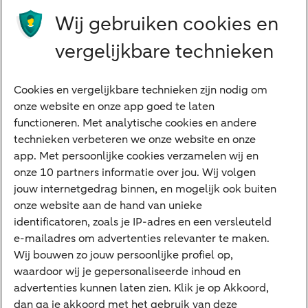
Wij gebruiken cookies en
Preferred Banking
Senioren
vergelijkbare technieken
Ondernemers
Digitale diensten
Cookies en vergelijkbare technieken zijn nodig om
onze website en onze app goed te laten
Internet Bankieren
functioneren. Met analytische cookies en andere
technieken verbeteren we onze website en onze
ABN AMRO app
app. Met persoonlijke cookies verzamelen wij en
Tikkie
onze 10 partners informatie over jou. Wij volgen
jouw internetgedrag binnen, en mogelijk ook buiten
Apple Pay
onze website aan de hand van unieke
Google Pay
identificatoren, zoals je IP-adres en een versleuteld
e-mailadres om advertenties relevanter te maken.
Veilig bankieren
Meest gezocht
Wij bouwen zo jouw persoonlijke profiel op,
waardoor wij je gepersonaliseerde inhoud en
Hypotheek berekenen
advertenties kunnen laten zien. Klik je op Akkoord,
dan ga je akkoord met het gebruik van deze