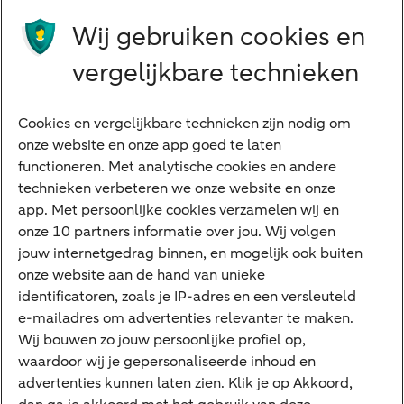
Wij gebruiken cookies en
Preferred Banking
Senioren
vergelijkbare technieken
Ondernemers
Digitale diensten
Cookies en vergelijkbare technieken zijn nodig om
onze website en onze app goed te laten
Internet Bankieren
functioneren. Met analytische cookies en andere
technieken verbeteren we onze website en onze
ABN AMRO app
app. Met persoonlijke cookies verzamelen wij en
Tikkie
onze 10 partners informatie over jou. Wij volgen
jouw internetgedrag binnen, en mogelijk ook buiten
Apple Pay
onze website aan de hand van unieke
Google Pay
identificatoren, zoals je IP-adres en een versleuteld
e-mailadres om advertenties relevanter te maken.
Veilig bankieren
Meest gezocht
Wij bouwen zo jouw persoonlijke profiel op,
waardoor wij je gepersonaliseerde inhoud en
Hypotheek berekenen
advertenties kunnen laten zien. Klik je op Akkoord,